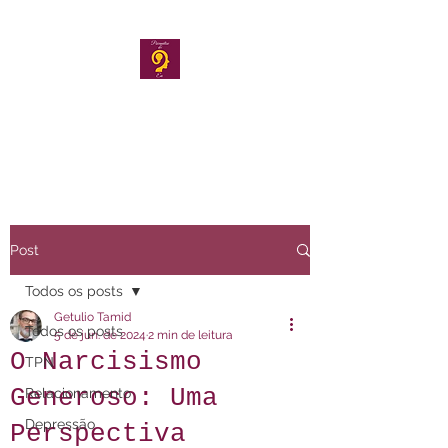
Psicanálise & Eu
Post
Todos os posts
Getulio Tamid
Todos os posts
5 de jun. de 2024
2 min de leitura
O Narcisismo
TPN
Generoso: Uma
Relacionamento
Depressão
Perspectiva